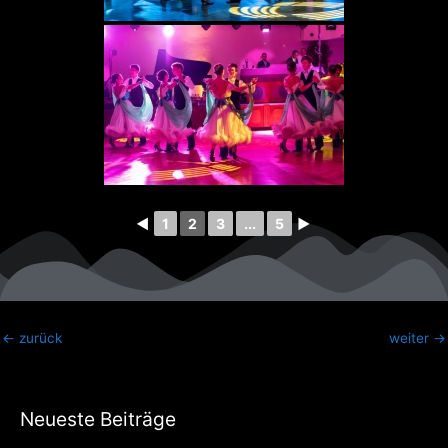
◄
1
2
3
...
5
►
←
zurück
weiter
→
Neueste Beiträge