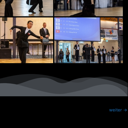
weiter
→