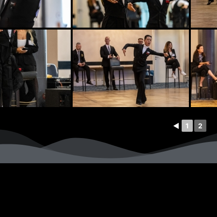
◄
1
2