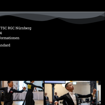
 TSC RGC Nürnberg
24
Formationen
andard