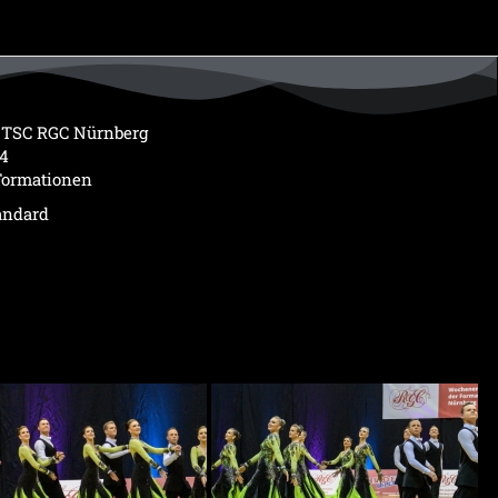
 TSC RGC Nürnberg
24
Formationen
andard