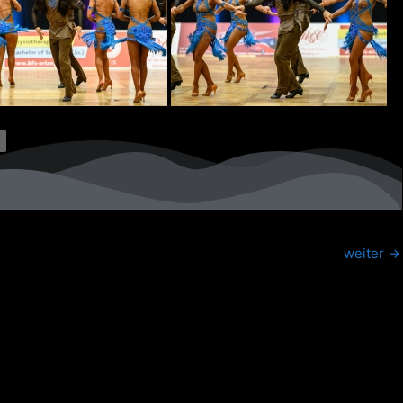
weiter
→