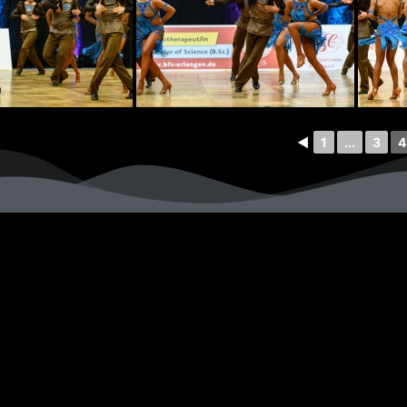
◄
1
...
3
4