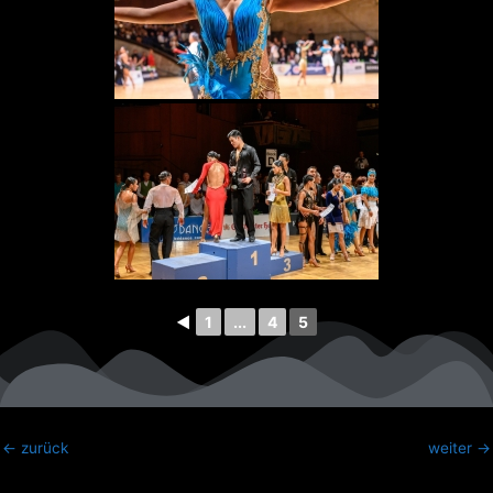
◄
1
...
4
5
←
zurück
weiter
→