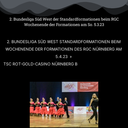
Zum
Inhalt
springen
2. Bundesliga Süd West der Standardformationen beim RGC
Wochenende der Formationen am So. 5.3.23
2. BUNDESLIGA SÜD WEST STANDARDFORMATIONEN BEIM
WOCHENENDE DER FORMATIONEN DES RGC NÜRNBERG AM
5.4.23
»
TSC ROT-GOLD-CASINO NÜRNBERG B