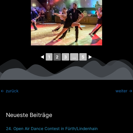
◄
1
2
3
...
5
►
←
zurück
weiter
→
Neueste Beiträge
24. Open Air Dance Contest in Fürth/Lindenhain