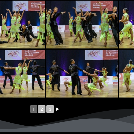
1
2
3
►