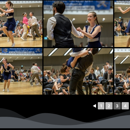
◄
1
2
3
4