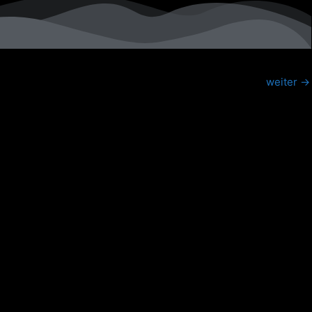
weiter
→