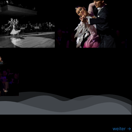
weiter
→