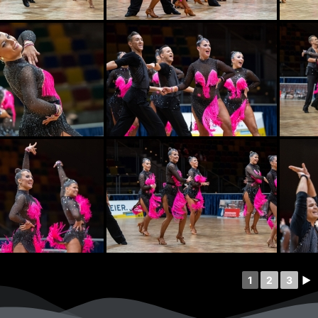
1
2
3
►