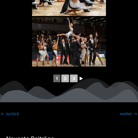
1
2
3
►
←
zurück
weiter
→