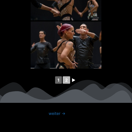
1
2
►
weiter
→