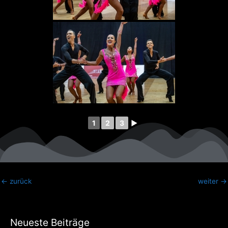
1
2
3
►
←
zurück
weiter
→
Neueste Beiträge