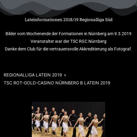
Zum
Inhalt
springen
Lateinformationen 2018/19 Regionalliga Süd
Bilder vom Wochenende der Formationen in Nürnberg am 9.3.2019
Veranstalter war der TSC RGC Nürnberg
Danke dem Club für die vertrauensvolle Akkreditierung als Fotograf.
REGIONALLIGA LATEIN 2019
»
TSC ROT-GOLD-CASINO NÜRNBERG B LATEIN 2019