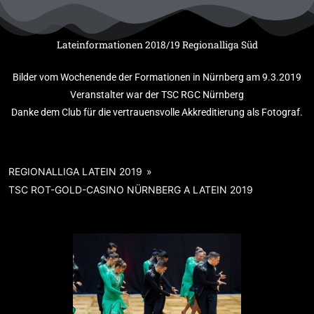
Zum
Inhalt
springen
Lateinformationen 2018/19 Regionalliga Süd
Bilder vom Wochenende der Formationen in Nürnberg am 9.3.2019
Veranstalter war der TSC RGC Nürnberg
Danke dem Club für die vertrauensvolle Akkreditierung als Fotograf.
REGIONALLIGA LATEIN 2019
»
TSC ROT-GOLD-CASINO NÜRNBERG A LATEIN 2019